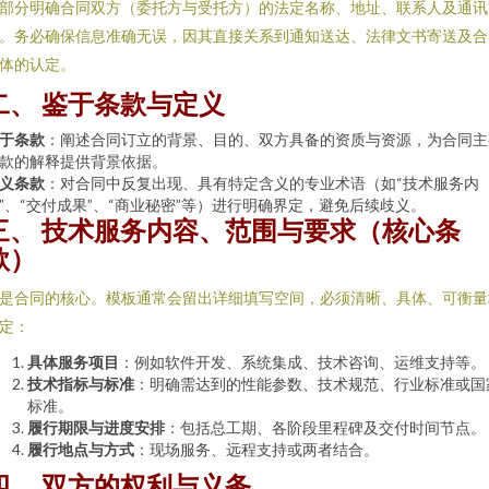
部分明确合同双方（委托方与受托方）的法定名称、地址、联系人及通讯
。务必确保信息准确无误，因其直接关系到通知送达、法律文书寄送及合
体的认定。
二、 鉴于条款与定义
于条款
：阐述合同订立的背景、目的、双方具备的资质与资源，为合同主
款的解释提供背景依据。
义条款
：对合同中反复出现、具有特定含义的专业术语（如“技术服务内
”、“交付成果”、“商业秘密”等）进行明确界定，避免后续歧义。
三、 技术服务内容、范围与要求（核心条
款）
是合同的核心。模板通常会留出详细填写空间，必须清晰、具体、可衡量
定：
具体服务项目
：例如软件开发、系统集成、技术咨询、运维支持等。
技术指标与标准
：明确需达到的性能参数、技术规范、行业标准或国
标准。
履行期限与进度安排
：包括总工期、各阶段里程碑及交付时间节点。
履行地点与方式
：现场服务、远程支持或两者结合。
四、 双方的权利与义务