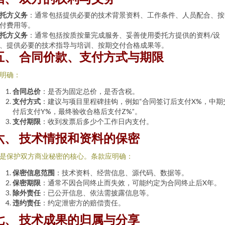
托方义务
：通常包括提供必要的技术背景资料、工作条件、人员配合、按
付费用等。
托方义务
：通常包括按质按量完成服务、妥善使用委托方提供的资料/设
、提供必要的技术指导与培训、按期交付合格成果等。
五、 合同价款、支付方式与期限
明确：
合同总价
：是否为固定总价，是否含税。
支付方式
：建议与项目里程碑挂钩，例如“合同签订后支付X%，中期
付后支付Y%，最终验收合格后支付Z%”。
支付期限
：收到发票后多少个工作日内支付。
六、 技术情报和资料的保密
是保护双方商业秘密的核心。条款应明确：
保密信息范围
：技术资料、经营信息、源代码、数据等。
保密期限
：通常不因合同终止而失效，可能约定为合同终止后X年。
除外责任
：已公开信息、依法需披露信息等。
违约责任
：约定泄密方的赔偿责任。
七、 技术成果的归属与分享