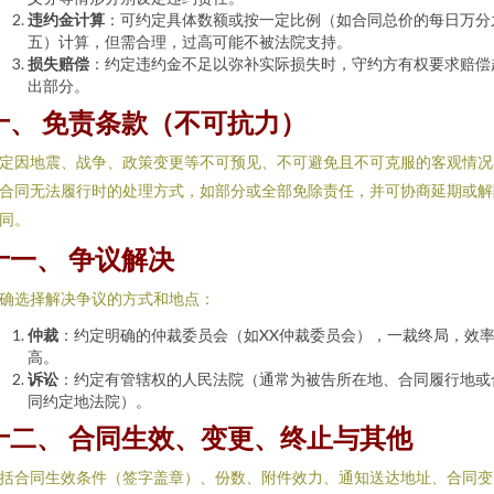
违约金计算
：可约定具体数额或按一定比例（如合同总价的每日万分
五）计算，但需合理，过高可能不被法院支持。
损失赔偿
：约定违约金不足以弥补实际损失时，守约方有权要求赔偿
出部分。
十、 免责条款（不可抗力）
定因地震、战争、政策变更等不可预见、不可避免且不可克服的客观情况
合同无法履行时的处理方式，如部分或全部免除责任，并可协商延期或解
同。
十一、 争议解决
确选择解决争议的方式和地点：
仲裁
：约定明确的仲裁委员会（如XX仲裁委员会），一裁终局，效
高。
诉讼
：约定有管辖权的人民法院（通常为被告所在地、合同履行地或
同约定地法院）。
十二、 合同生效、变更、终止与其他
括合同生效条件（签字盖章）、份数、附件效力、通知送达地址、合同变