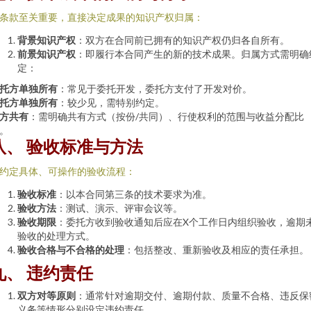
条款至关重要，直接决定成果的知识产权归属：
背景知识产权
：双方在合同前已拥有的知识产权仍归各自所有。
前景知识产权
：即履行本合同产生的新的技术成果。归属方式需明确
定：
托方单独所有
：常见于委托开发，委托方支付了开发对价。
托方单独所有
：较少见，需特别约定。
方共有
：需明确共有方式（按份/共同）、行使权利的范围与收益分配比
。
八、 验收标准与方法
约定具体、可操作的验收流程：
验收标准
：以本合同第三条的技术要求为准。
验收方法
：测试、演示、评审会议等。
验收期限
：委托方收到验收通知后应在X个工作日内组织验收，逾期
验收的处理方式。
验收合格与不合格的处理
：包括整改、重新验收及相应的责任承担。
九、 违约责任
双方对等原则
：通常针对逾期交付、逾期付款、质量不合格、违反保
义务等情形分别设定违约责任。